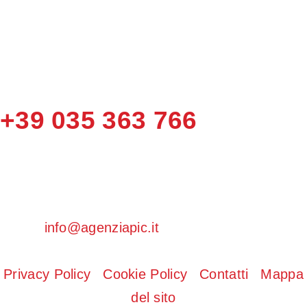
+39 035 363 766
Pic s.r.l.
|
Via A. Depretis 11, 24124 Bergamo
|
info@agenziapic.it
|
P.IVA e C.F. IT
01465850160
Privacy Policy
|
Cookie Policy
|
Contatti
|
Mappa
del sito