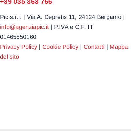
+39 035 363 766
Pic s.r.l.
|
Via A. Depretis 11, 24124 Bergamo
|
info@agenziapic.it
|
P.IVA e C.F. IT
01465850160
Privacy Policy
|
Cookie Policy
|
Contatti
|
Mappa
del sito